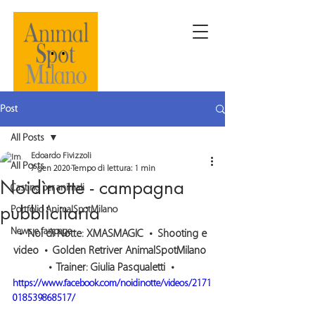
Post
All Posts
Edoardo Fivizzoli
All Posts
7 gen 2020
Tempo di lettura: 1 min
Noidìnotte - campagna
Casting per animali
pubblicitaria
Portfolio AnimalSpotMilano
News e fanpage
 •  Noi di Notte: XMASMAGIC  •  Shooting e 
video  •  Golden Retriver AnimalSpotMilano  
•  Trainer: Giulia Pasqualetti  • 
https://www.facebook.com/noidinotte/videos/2171
018539868517/