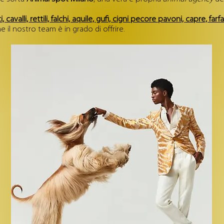
i, cavalli, rettili, falchi, aquile, gufi, cigni pecore pavoni, capre, farfa
l nostro team è in grado di offrire.