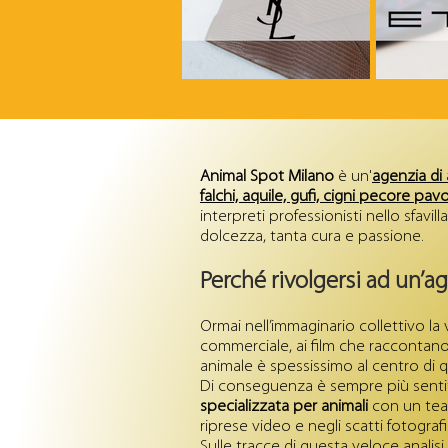
Animal Spot Milano
è un'
agenzia di 
falchi, aquile, gufi, cigni pecore pavo
interpreti professionisti nello sfav
dolcezza, tanta cura e passione.
Perché rivolgersi ad un’a
Ormai nell’immaginario collettivo la
commerciale, ai film che raccontano 
animale è spessissimo al centro di 
Di conseguenza è sempre più sentit
specializzata per animali
con un team
riprese video e negli scatti fotografi
Sulle tracce di questa veloce analisi