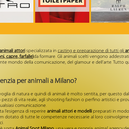
animali attori
specializzata in
casting e preparazione di tutti gli
an
ni, capre, farfalle
)
da formare. Gli animali scelti vengono addestra
illante mondo della comunicazione, del glamour e dell’arte. Tutto 
genzia per animali a Milano?
 voglia di natura e quindi di animali è molto sentita, per questo 
pezzi di vita reale, agli shooting fashion o perfino artistici e pr
qualsiasi comunicazione.
a l’esigenza di reperire
animali attori e modelli
preparati in modo
 dotato di tutte le competenze necessarie al loro coinvolgiment
ci.
 è sorta
Animal Spot Milano
, una vera e propria
animal agency
ded