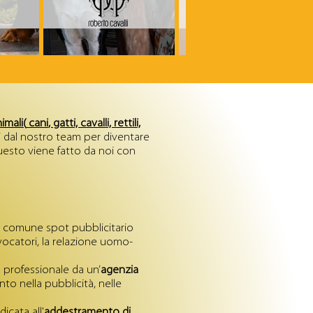
imali(
cani
,
gatti, cavalli, rettili,
ti dal nostro team per diventare
questo viene fatto da noi con
dal comune spot pubblicitario
ovocatori, la relazione uomo-
 professionale da un’
agenzia
o nella pubblicità, nelle
icata all'
addestramento di