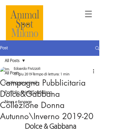
Post
All Posts
Edoardo Fivizzoli
All Posts
17 giu 2019
Tempo di lettura: 1 min
Campagna Pubblicitaria
Casting per animali
Dolce&Gabbana
Portfolio AnimalSpotMilano
Collezione Donna
News e fanpage
Autunno\Inverno 2019-20
 Dolce & Gabbana