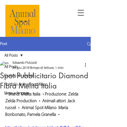
Post
All Posts
Edoardo Fivizzoli
All Posts
24 giu 2019
Tempo di lettura: 1 min
Spot Pubblicitario Diamond
Casting per animali
Fibra Melita Italia
Portfolio AnimalSpotMilano
News e fanpage
•  
Brand:
 Melita Italia  • 
Produzione:
 Zelda 
Zelda Production  •  
Animali attori:
 Jack 
russel  •  
Animal Spot Milano:
 Maria 
Bonbonato, Pamela Granella  •