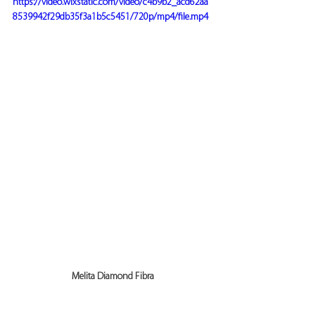
https://video.wixstatic.com/video/c4b9b2_acd62aa
8539942f29db35f3a1b5c5451/720p/mp4/file.mp4
Melita Diamond Fibra