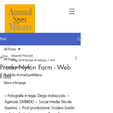
Post
All Posts
Edoardo Fivizzoli
All Posts
3 lug 2019
Tempo di lettura: 1 min
Prada Nylon Farm - Web
Casting per animali
Film
Portfolio AnimalSpotMilano
News e fanpage
•  Fotografia e regia: Diego Indraccolo  •  
Agenzia: DIVBBDO  •  Social media: Nicola 
Guarino  •  Post produzione: Scolaro Guido 