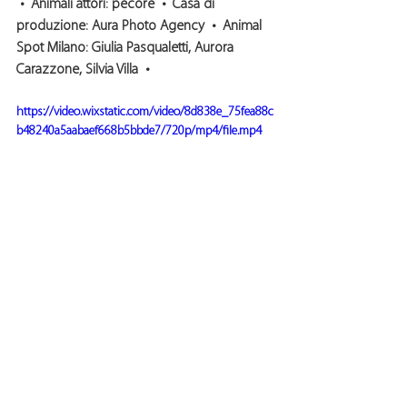
 •  Animali attori: pecore  •  Casa di 
produzione: Aura Photo Agency  •  Animal 
Spot Milano: Giulia Pasqualetti, Aurora 
Carazzone, Silvia Villa  •  
https://video.wixstatic.com/video/8d838e_75fea88c
b48240a5aabaef668b5bbde7/720p/mp4/file.mp4