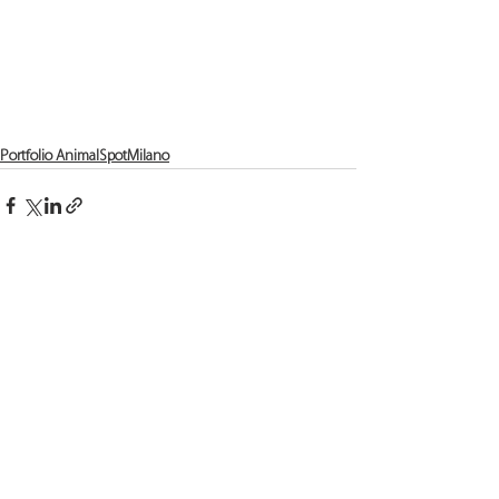
Portfolio AnimalSpotMilano
Mostra tutti
Post recenti