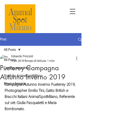
Post
All Posts
Edoardo Fivizzoli
All Posts
3 set 2019
Tempo di lettura: 1 min
Pueterey Campagna
Casting per animali
Autunno Inverno 2019
Portfolio AnimalSpotMilano
News e fanpage
Campagna Autunno Inverno Pueterey 2019
, 
Photographer 
Emilio Tini
, Gatto British e 
Bracchi Italiani 
AnimalSpotMilano
, Referente 
sul set: Giulia Pasqualetti e Maria 
Bombonato.