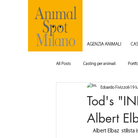
AGENZIA ANIMALI
CAS
All Posts
Casting per animali
Portf
Edoardo Fivizzoli
19 l
Tod's "I
Albert El
Albert Elbaz  
stilista