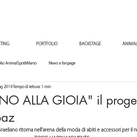
TING
PORTFOLIO
BACKSTAGE
ANIMAL
olio AnimalSpotMilano
News e fanpage
ug 2019
Tempo di lettura: 1 min
NNO ALLA GIOIA" il proget
baz
 israeliano ritorna nell'arena della moda di abiti e accessori per i