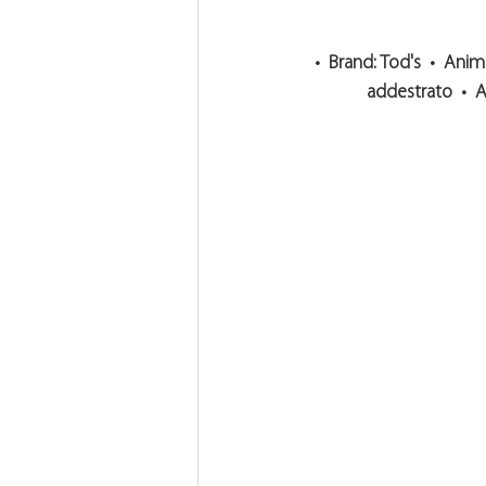
•  
Brand: 
Tod's  •  
Animal
addestrato  •  
A