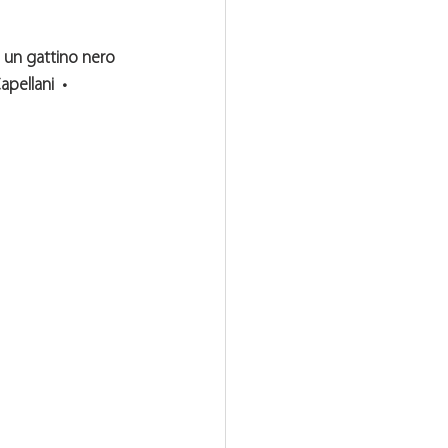
e un gattino nero 
pellani  • 