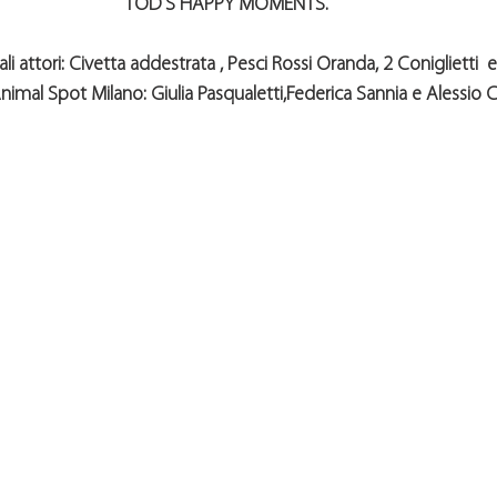
TOD'S HAPPY MOMENTS
.
i attori:
 Civetta addestrata , Pesci Rossi Oranda, 2 Coniglietti  
nimal Spot Milano:
 Giulia Pasqualetti,Federica Sannia e Alessio Ca