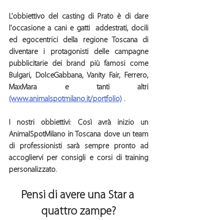
L'obbiettivo del 
casting di Prato
 è di dare 
l'occasione a 
cani e gatti  addestrati
, docili 
ed egocentrici della 
regione Toscana
 di 
diventare i protagonisti delle campagne 
pubblicitarie dei brand più famosi come 
Bulgari, DolceGabbana, Vanity Fair, Ferrero, 
MaxMara e tanti altri 
(www.animalspotmilano.it/portfolio)
 .
I nostri obbiettivi:
Così avrà inizio un
AnimalSpotMilano in Toscana 
dove un team 
di professionisti sarà sempre pronto ad 
accogliervi per consigli e corsi di training 
personalizzato.  
Pensi di avere una Star a 
quattro zampe?