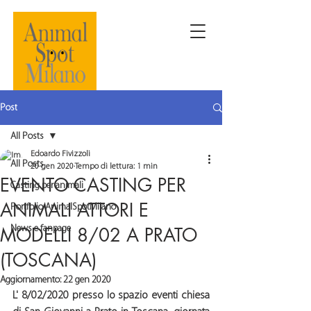
Post
All Posts
Edoardo Fivizzoli
All Posts
20 gen 2020
Tempo di lettura: 1 min
EVENTO CASTING PER
Casting per animali
ANIMALI ATTORI E
Portfolio AnimalSpotMilano
MODELLI 8/02 A PRATO
News e fanpage
(TOSCANA)
Aggiornamento:
22 gen 2020
L' 
8/02/2020 
presso lo spazio eventi 
chiesa 