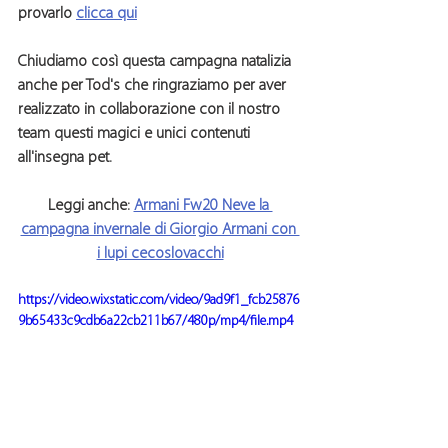
provarlo 
clicca qui
Chiudiamo così questa 
campagna natalizia
anche per 
Tod's 
che ringraziamo per aver 
realizzato in collaborazione con il nostro 
team questi magici e unici contenuti 
all'insegna pet.
Leggi anche: 
Armani Fw20 Neve la 
campagna invernale di Giorgio Armani con 
i lupi cecoslovacchi
https://video.wixstatic.com/video/9ad9f1_fcb25876
9b65433c9cdb6a22cb211b67/480p/mp4/file.mp4