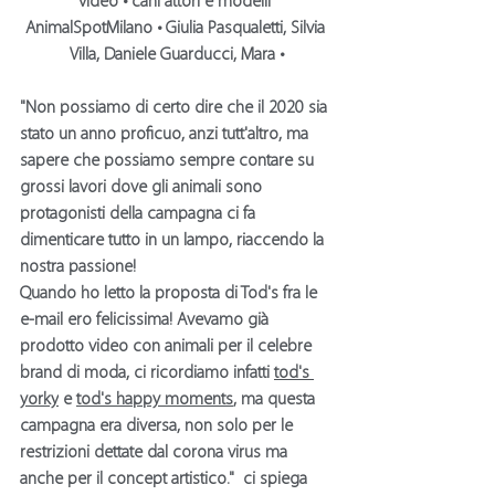
video
 • 
cani attori e modelli 
AnimalSpotMilano
 • Giulia Pasqualetti, Silvia 
Villa, Daniele Guarducci, Mara •
"Non possiamo di certo dire che il 2020 sia 
stato un anno proficuo, anzi tutt'altro, ma 
sapere che possiamo sempre contare su 
grossi lavori dove gli 
animali
 sono 
protagonisti della campagna ci fa 
dimenticare tutto in un lampo, riaccendo la 
nostra passione!
Quando ho letto la proposta di 
Tod's 
fra le 
e-mail ero felicissima! Avevamo già 
prodotto 
video con animali
 per il celebre 
brand di 
moda
, ci ricordiamo infatti 
tod's 
yorky
 e 
tod's happy moments
, ma questa 
campagna era diversa, non solo per le 
restrizioni dettate dal 
corona virus 
ma 
anche per il concept artistico."  ci spiega 