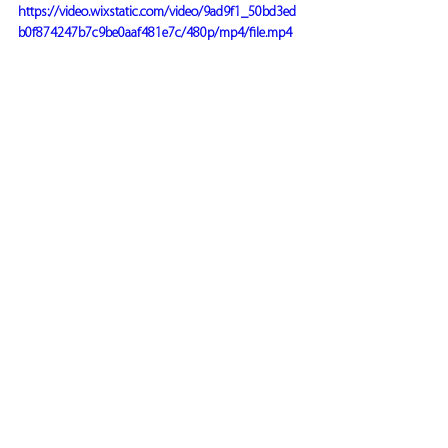
https://video.wixstatic.com/video/9ad9f1_50bd3ed
b0f874247b7c9be0aaf481e7c/480p/mp4/file.mp4