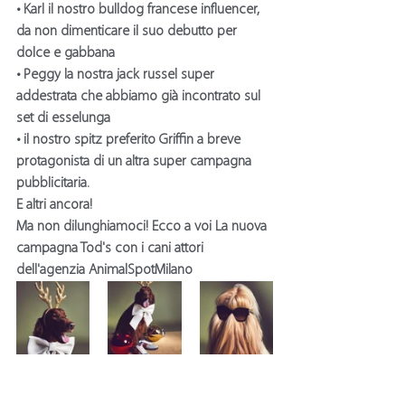
• 
Karl
 il nostro 
bulldog francese
 influencer, 
da non dimenticare il suo debutto per 
dolce e gabbana
• 
Peggy
 la nostra 
jack russel
 super 
addestrata che abbiamo già incontrato sul 
set di esselunga
• il nostro 
spitz 
preferito
 Griffin
 a breve 
protagonista di un altra super campagna 
pubblicitaria.
E altri ancora!
Ma non dilunghiamoci! Ecco a voi La nuova 
campagna
 Tod's 
con i
 cani attori 
dell'agenzia AnimalSpotMilano